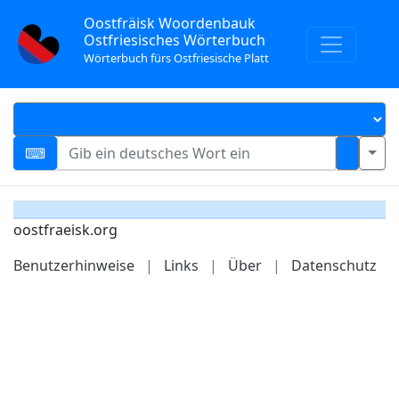
Oostfräisk Woordenbauk
Ostfriesisches Wörterbuch
Wörterbuch fürs Ostfriesische Platt
oostfraeisk.org
Benutzerhinweise
|
Links
|
Über
|
Datenschutz