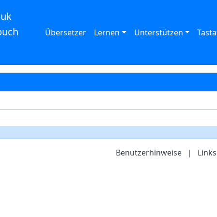
auk
buch
Übersetzer
Lernen
Unterstützen
Tasta
Benutzerhinweise
|
Links