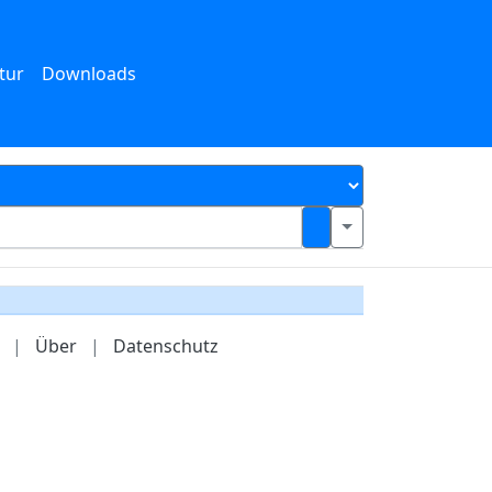
tur
Downloads
|
Über
|
Datenschutz