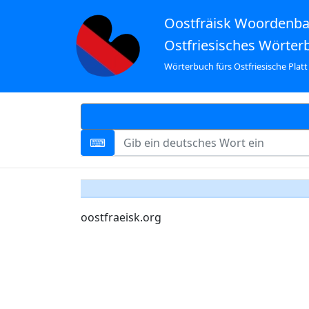
Oostfräisk Woordenb
Ostfriesisches Wörter
Wörterbuch fürs Ostfriesische Platt
oostfraeisk.org