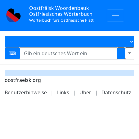
Oostfräisk Woordenbauk
Ostfriesisches Wörterbuch
Wörterbuch fürs Ostfriesische Platt
oostfraeisk.org
Benutzerhinweise
|
Links
|
Über
|
Datenschutz