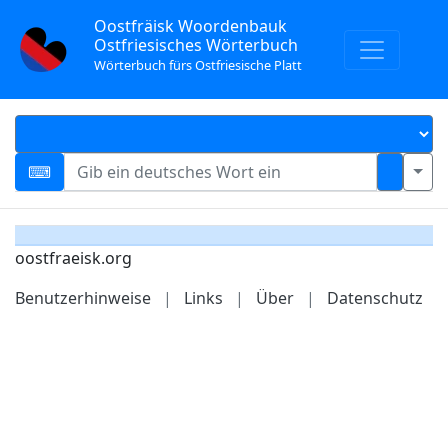
Oostfräisk Woordenbauk
Ostfriesisches Wörterbuch
Wörterbuch fürs Ostfriesische Platt
oostfraeisk.org
Benutzerhinweise
|
Links
|
Über
|
Datenschutz