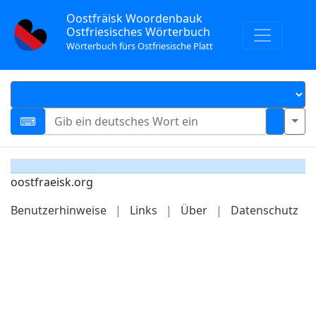
Oostfräisk Woordenbauk
Ostfriesisches Wörterbuch
Wörterbuch fürs Ostfriesische Platt
oostfraeisk.org
Benutzerhinweise
|
Links
|
Über
|
Datenschutz