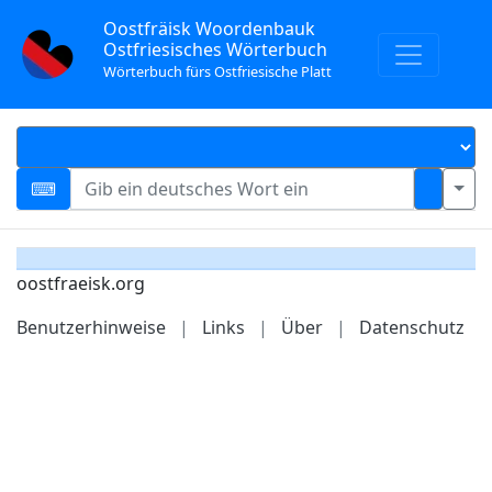
Oostfräisk Woordenbauk
Ostfriesisches Wörterbuch
Wörterbuch fürs Ostfriesische Platt
oostfraeisk.org
Benutzerhinweise
|
Links
|
Über
|
Datenschutz