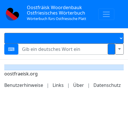
Oostfräisk Woordenbauk
Ostfriesisches Wörterbuch
Wörterbuch fürs Ostfriesische Platt
oostfraeisk.org
Benutzerhinweise
|
Links
|
Über
|
Datenschutz