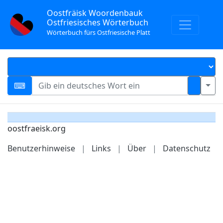
Oostfräisk Woordenbauk
Ostfriesisches Wörterbuch
Wörterbuch fürs Ostfriesische Platt
oostfraeisk.org
Benutzerhinweise
|
Links
|
Über
|
Datenschutz