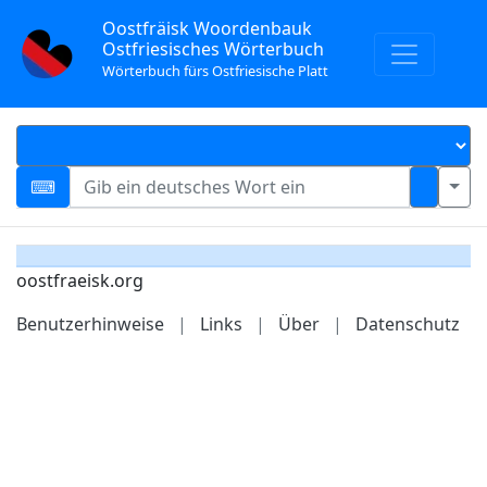
Oostfräisk Woordenbauk
Ostfriesisches Wörterbuch
Wörterbuch fürs Ostfriesische Platt
oostfraeisk.org
Benutzerhinweise
|
Links
|
Über
|
Datenschutz