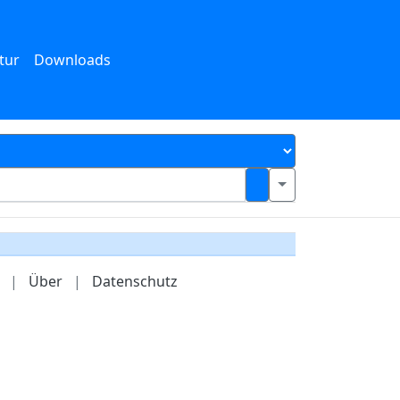
tur
Downloads
|
Über
|
Datenschutz