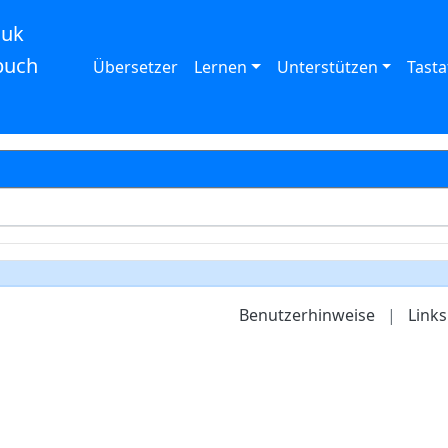
auk
buch
Übersetzer
Lernen
Unterstützen
Tasta
Benutzerhinweise
|
Links