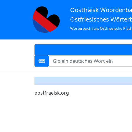
Oostfräisk Woordenb
Ostfriesisches Wörter
Wörterbuch fürs Ostfriesische Platt
oostfraeisk.org