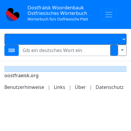
Oostfräisk Woordenbauk
Ostfriesisches Wörterbuch
Wörterbuch fürs Ostfriesische Platt
oostfraeisk.org
Benutzerhinweise
|
Links
|
Über
|
Datenschutz