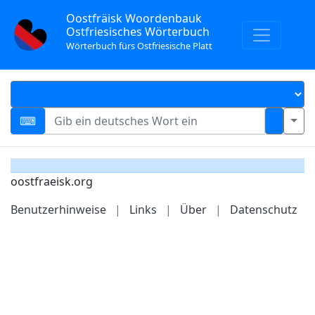
Oostfräisk Woordenbauk
Ostfriesisches Wörterbuch
Wörterbuch fürs Ostfriesische Platt
oostfraeisk.org
Benutzerhinweise
|
Links
|
Über
|
Datenschutz