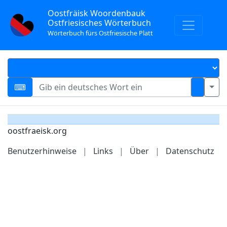
Oostfräisk Woordenbauk
Ostfriesisches Wörterbuch
Wörterbuch fürs Ostfriesische Platt
oostfraeisk.org
Benutzerhinweise
|
Links
|
Über
|
Datenschutz