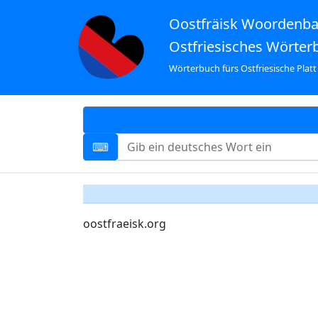
Oostfräisk Woordenb
Ostfriesisches Wörter
Wörterbuch fürs Ostfriesische Platt
oostfraeisk.org