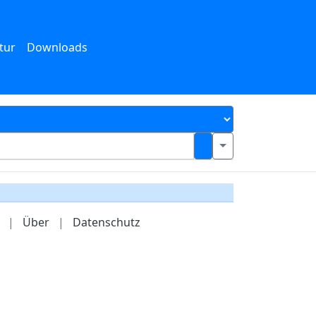
tur
Downloads
|
Über
|
Datenschutz