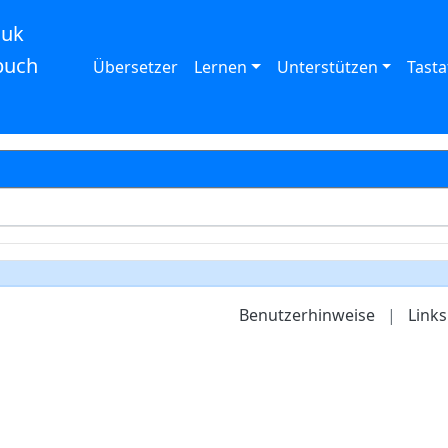
auk
buch
Übersetzer
Lernen
Unterstützen
Tasta
Benutzerhinweise
|
Links