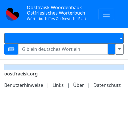
Oostfräisk Woordenbauk
Ostfriesisches Wörterbuch
Wörterbuch fürs Ostfriesische Platt
oostfraeisk.org
Benutzerhinweise
|
Links
|
Über
|
Datenschutz