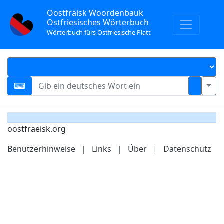
Oostfräisk Woordenbauk
Ostfriesisches Wörterbuch
Wörterbuch fürs Ostfriesische Platt
oostfraeisk.org
Benutzerhinweise
|
Links
|
Über
|
Datenschutz