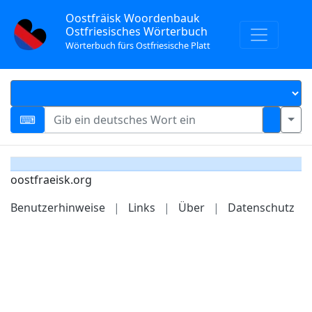
Oostfräisk Woordenbauk
Ostfriesisches Wörterbuch
Wörterbuch fürs Ostfriesische Platt
oostfraeisk.org
Benutzerhinweise
|
Links
|
Über
|
Datenschutz