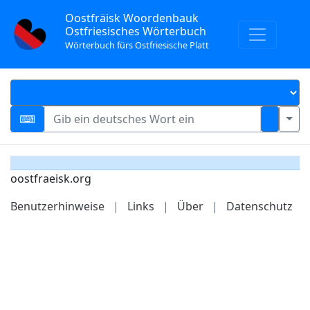
Oostfräisk Woordenbauk
Ostfriesisches Wörterbuch
Wörterbuch fürs Ostfriesische Platt
oostfraeisk.org
Benutzerhinweise
|
Links
|
Über
|
Datenschutz