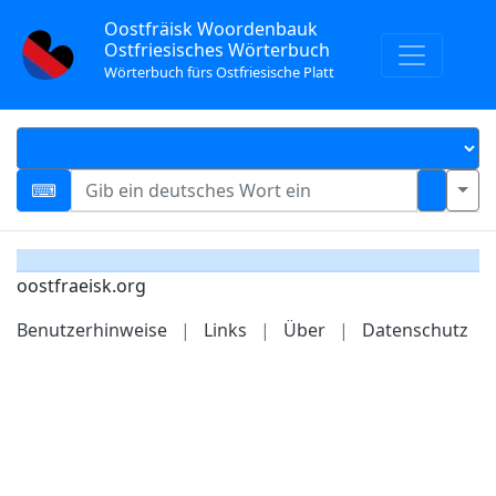
Oostfräisk Woordenbauk
Ostfriesisches Wörterbuch
Wörterbuch fürs Ostfriesische Platt
oostfraeisk.org
Benutzerhinweise
|
Links
|
Über
|
Datenschutz