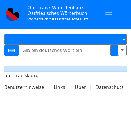
Oostfräisk Woordenbauk
Ostfriesisches Wörterbuch
Wörterbuch fürs Ostfriesische Platt
oostfraeisk.org
Benutzerhinweise
|
Links
|
Über
|
Datenschutz