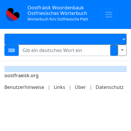
Oostfräisk Woordenbauk
Ostfriesisches Wörterbuch
Wörterbuch fürs Ostfriesische Platt
oostfraeisk.org
Benutzerhinweise
|
Links
|
Über
|
Datenschutz