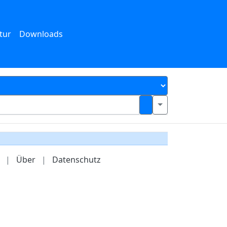
tur
Downloads
|
Über
|
Datenschutz