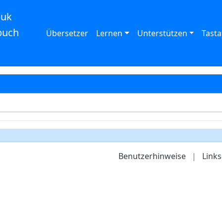
auk
buch
Übersetzer
Lernen
Unterstützen
Tasta
Benutzerhinweise
|
Links