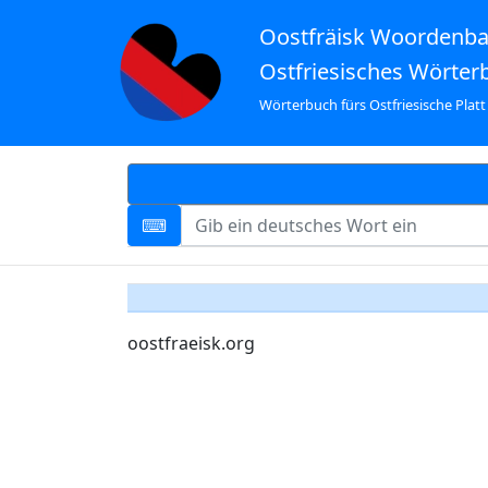
Oostfräisk Woordenb
Ostfriesisches Wörter
Wörterbuch fürs Ostfriesische Platt
oostfraeisk.org