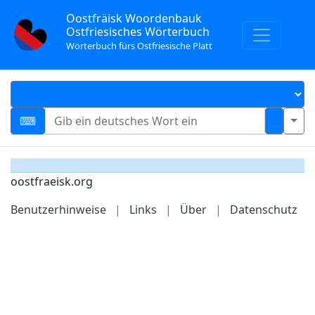
Oostfräisk Woordenbauk
Ostfriesisches Wörterbuch
Wörterbuch fürs Ostfriesische Platt
oostfraeisk.org
Benutzerhinweise
|
Links
|
Über
|
Datenschutz