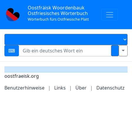
Oostfräisk Woordenbauk
Ostfriesisches Wörterbuch
Wörterbuch fürs Ostfriesische Platt
oostfraeisk.org
Benutzerhinweise
|
Links
|
Über
|
Datenschutz