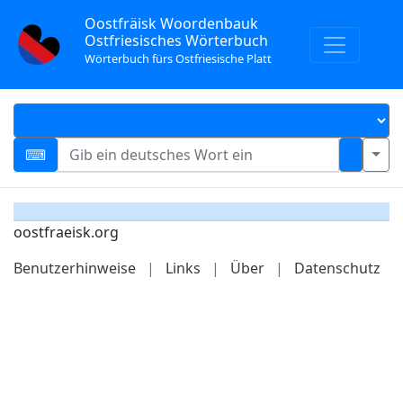
Oostfräisk Woordenbauk
Ostfriesisches Wörterbuch
Wörterbuch fürs Ostfriesische Platt
oostfraeisk.org
Benutzerhinweise
|
Links
|
Über
|
Datenschutz