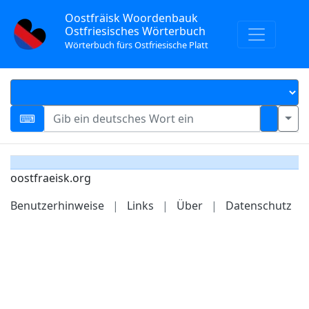
Oostfräisk Woordenbauk
Ostfriesisches Wörterbuch
Wörterbuch fürs Ostfriesische Platt
oostfraeisk.org
Benutzerhinweise
|
Links
|
Über
|
Datenschutz