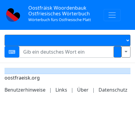
Oostfräisk Woordenbauk
Ostfriesisches Wörterbuch
Wörterbuch fürs Ostfriesische Platt
oostfraeisk.org
Benutzerhinweise
|
Links
|
Über
|
Datenschutz