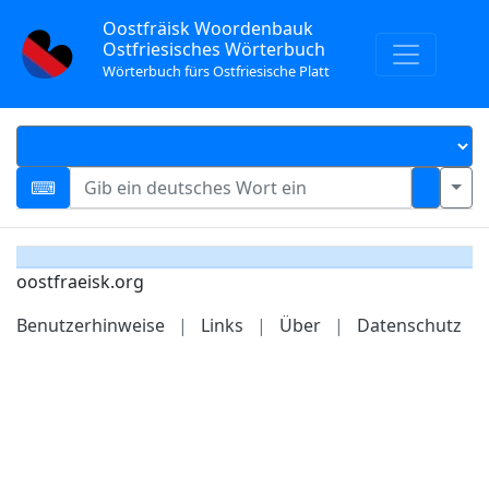
Oostfräisk Woordenbauk
Ostfriesisches Wörterbuch
Wörterbuch fürs Ostfriesische Platt
oostfraeisk.org
Benutzerhinweise
|
Links
|
Über
|
Datenschutz