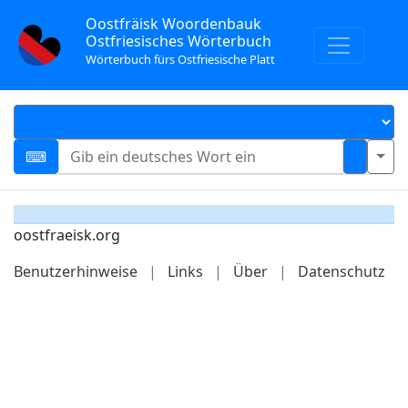
Oostfräisk Woordenbauk
Ostfriesisches Wörterbuch
Wörterbuch fürs Ostfriesische Platt
oostfraeisk.org
Benutzerhinweise
|
Links
|
Über
|
Datenschutz