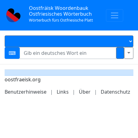
Oostfräisk Woordenbauk
Ostfriesisches Wörterbuch
Wörterbuch fürs Ostfriesische Platt
oostfraeisk.org
Benutzerhinweise
|
Links
|
Über
|
Datenschutz