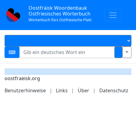
Oostfräisk Woordenbauk
Ostfriesisches Wörterbuch
Wörterbuch fürs Ostfriesische Platt
oostfraeisk.org
Benutzerhinweise
|
Links
|
Über
|
Datenschutz