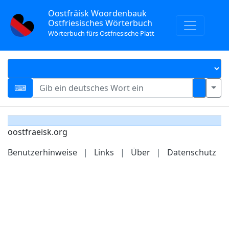
Oostfräisk Woordenbauk
Ostfriesisches Wörterbuch
Wörterbuch fürs Ostfriesische Platt
oostfraeisk.org
Benutzerhinweise
|
Links
|
Über
|
Datenschutz