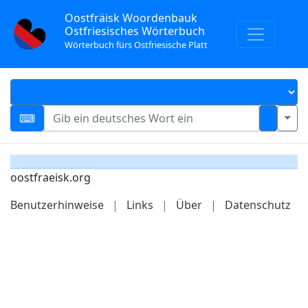
Oostfräisk Woordenbauk
Ostfriesisches Wörterbuch
Wörterbuch fürs Ostfriesische Platt
oostfraeisk.org
Benutzerhinweise
|
Links
|
Über
|
Datenschutz