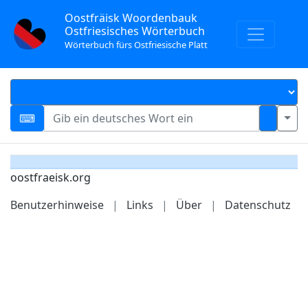
Oostfräisk Woordenbauk
Ostfriesisches Wörterbuch
Wörterbuch fürs Ostfriesische Platt
oostfraeisk.org
Benutzerhinweise
|
Links
|
Über
|
Datenschutz