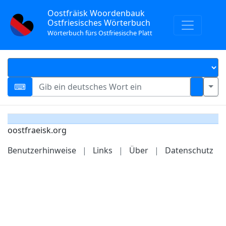
Oostfräisk Woordenbauk
Ostfriesisches Wörterbuch
Wörterbuch fürs Ostfriesische Platt
oostfraeisk.org
Benutzerhinweise
|
Links
|
Über
|
Datenschutz