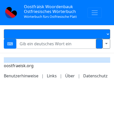
Oostfräisk Woordenbauk
Ostfriesisches Wörterbuch
Wörterbuch fürs Ostfriesische Platt
oostfraeisk.org
Benutzerhinweise
|
Links
|
Über
|
Datenschutz