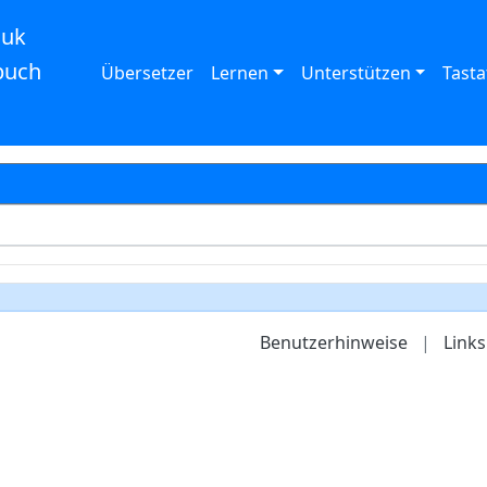
auk
buch
Übersetzer
Lernen
Unterstützen
Tasta
Benutzerhinweise
|
Links