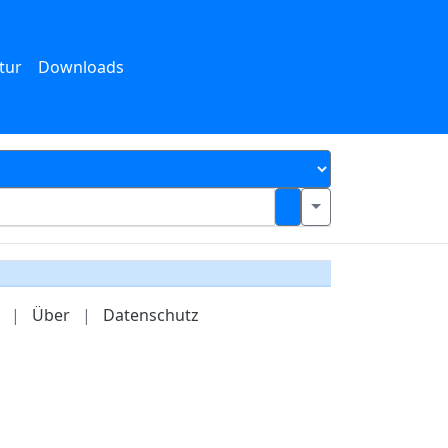
tur
Downloads
|
Über
|
Datenschutz