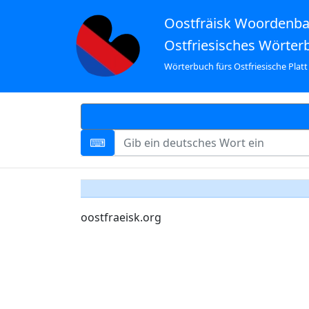
Oostfräisk Woordenb
Ostfriesisches Wörter
Wörterbuch fürs Ostfriesische Platt
oostfraeisk.org