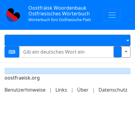
Oostfräisk Woordenbauk
Ostfriesisches Wörterbuch
Wörterbuch fürs Ostfriesische Platt
oostfraeisk.org
Benutzerhinweise
|
Links
|
Über
|
Datenschutz