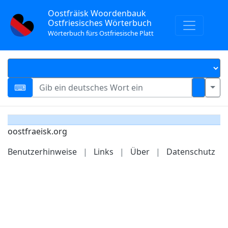
Oostfräisk Woordenbauk
Ostfriesisches Wörterbuch
Wörterbuch fürs Ostfriesische Platt
oostfraeisk.org
Benutzerhinweise
|
Links
|
Über
|
Datenschutz