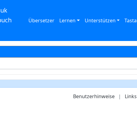
auk
buch
Übersetzer
Lernen
Unterstützen
Tasta
Benutzerhinweise
|
Links