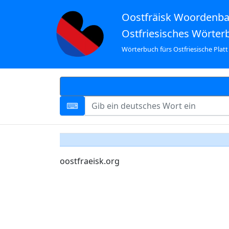
Oostfräisk Woordenb
Ostfriesisches Wörter
Wörterbuch fürs Ostfriesische Platt
oostfraeisk.org