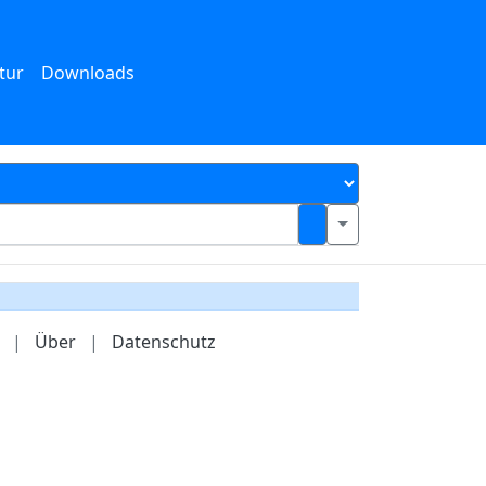
tur
Downloads
|
Über
|
Datenschutz