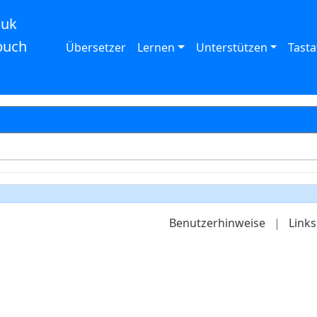
auk
buch
Übersetzer
Lernen
Unterstützen
Tasta
Benutzerhinweise
|
Links