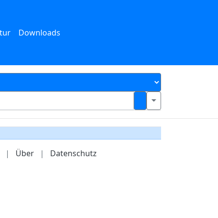
tur
Downloads
|
Über
|
Datenschutz