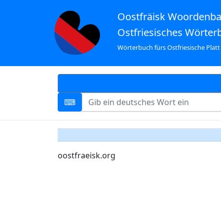
Oostfräisk Woordenb
Ostfriesisches Wörter
Wörterbuch fürs Ostfriesische Platt
oostfraeisk.org