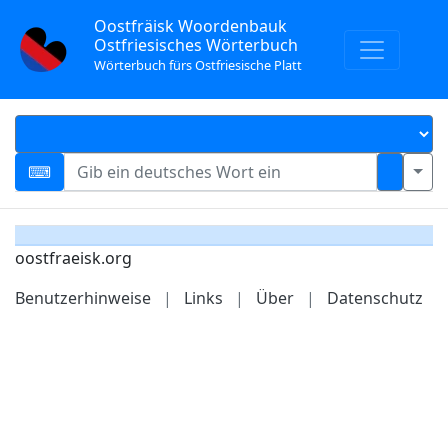
Oostfräisk Woordenbauk
Ostfriesisches Wörterbuch
Wörterbuch fürs Ostfriesische Platt
oostfraeisk.org
Benutzerhinweise
|
Links
|
Über
|
Datenschutz