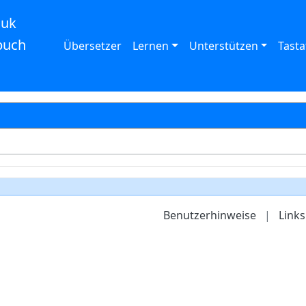
auk
buch
Übersetzer
Lernen
Unterstützen
Tasta
Benutzerhinweise
|
Links