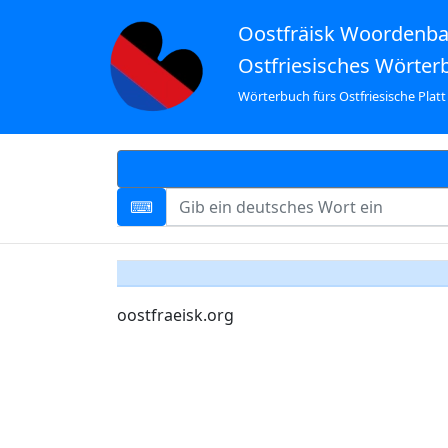
Oostfräisk Woordenb
Ostfriesisches Wörter
Wörterbuch fürs Ostfriesische Platt
oostfraeisk.org