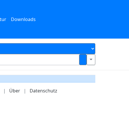
tur
Downloads
|
Über
|
Datenschutz