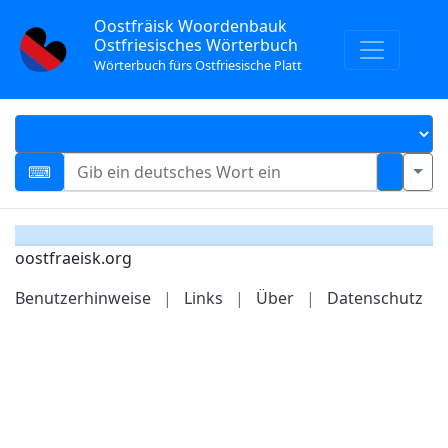
Oostfräisk Woordenbauk
Ostfriesisches Wörterbuch
Wörterbuch fürs Ostfriesische Platt
oostfraeisk.org
Benutzerhinweise
|
Links
|
Über
|
Datenschutz