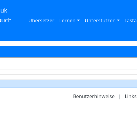
auk
buch
Übersetzer
Lernen
Unterstützen
Tasta
Benutzerhinweise
|
Links