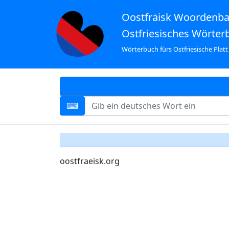
Oostfräisk Woordenb
Ostfriesisches Wörter
Wörterbuch fürs Ostfriesische Platt
oostfraeisk.org