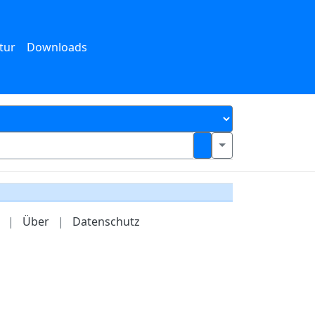
tur
Downloads
|
Über
|
Datenschutz