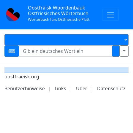
Oostfräisk Woordenbauk
Ostfriesisches Wörterbuch
Wörterbuch fürs Ostfriesische Platt
oostfraeisk.org
Benutzerhinweise
|
Links
|
Über
|
Datenschutz