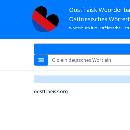
Oostfräisk Woordenb
Ostfriesisches Wörter
Wörterbuch fürs Ostfriesische Platt
oostfraeisk.org