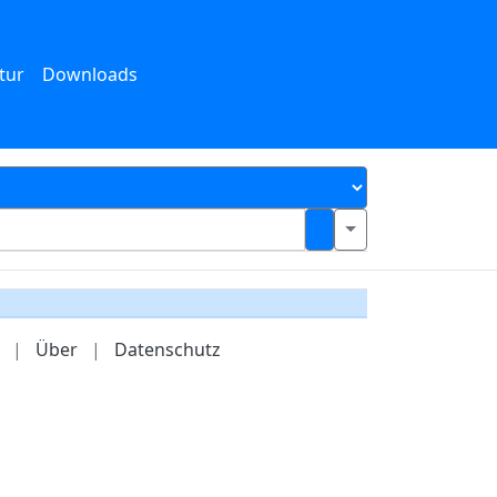
tur
Downloads
|
Über
|
Datenschutz