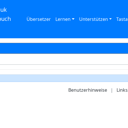
auk
buch
Übersetzer
Lernen
Unterstützen
Tasta
Benutzerhinweise
|
Links