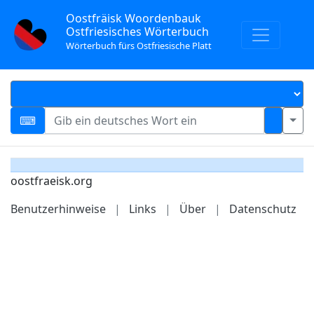
Oostfräisk Woordenbauk
Ostfriesisches Wörterbuch
Wörterbuch fürs Ostfriesische Platt
oostfraeisk.org
Benutzerhinweise
|
Links
|
Über
|
Datenschutz