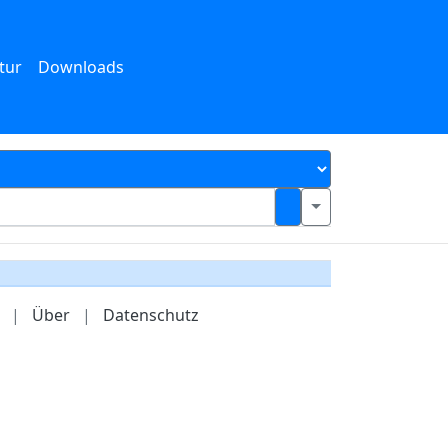
tur
Downloads
|
Über
|
Datenschutz