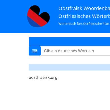
Oostfräisk Woordenb
Ostfriesisches Wörter
Wörterbuch fürs Ostfriesische Platt
oostfraeisk.org