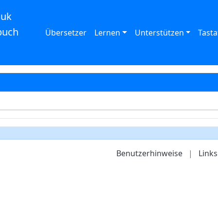
auk
buch
Übersetzer
Lernen
Unterstützen
Tasta
Benutzerhinweise
|
Links