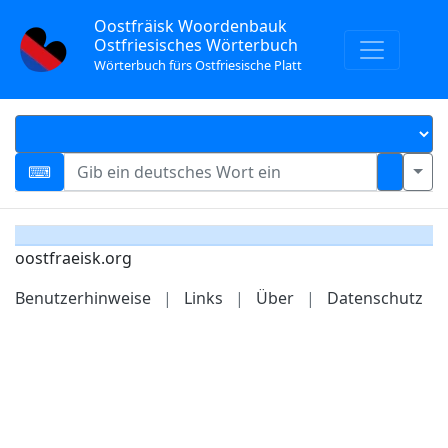
Oostfräisk Woordenbauk
Ostfriesisches Wörterbuch
Wörterbuch fürs Ostfriesische Platt
oostfraeisk.org
Benutzerhinweise
|
Links
|
Über
|
Datenschutz